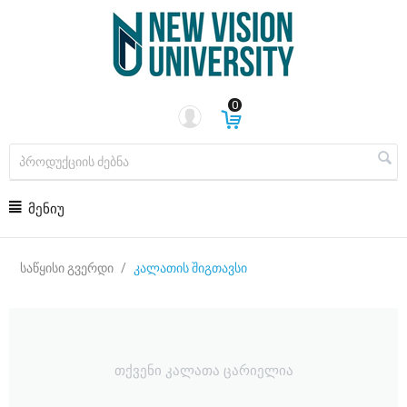
0
ᲛᲔᲜᲘᲣ
საწყისი გვერდი
/
კალათის შიგთავსი
თქვენი კალათა ცარიელია