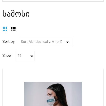
სამოსი
Sort by:
Sort Alphabetically: A to Z
Show:
16